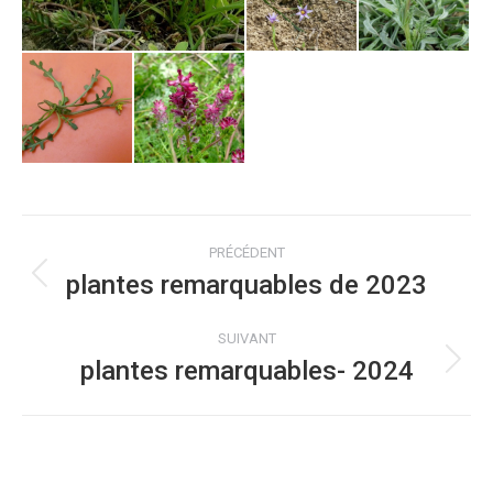
Navigation
PRÉCÉDENT
album
plantes remarquables de 2023
Album
précédent
SUIVANT
:
plantes remarquables- 2024
Album
suivant
: