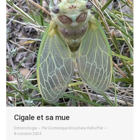
Cigale et sa mue
Entomologie
Par
Dominique Bouchery-Rebuffat
8 octobre 2024